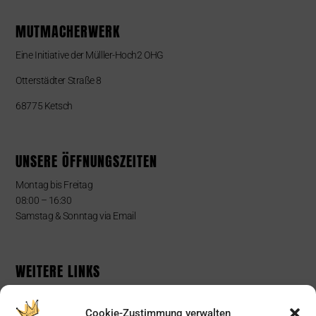
MUTMACHERWERK
Eine Initiative der Mülller-Hoch2 OHG
Otterstädter Straße 8
68775 Ketsch
UNSERE ÖFFNUNGSZEITEN
Montag bis Freitag
08:00 – 16:30
Samstag & Sonntag via Email
WEITERE LINKS
Impressum
Cookie-Zustimmung verwalten
Datenschutzerklärung