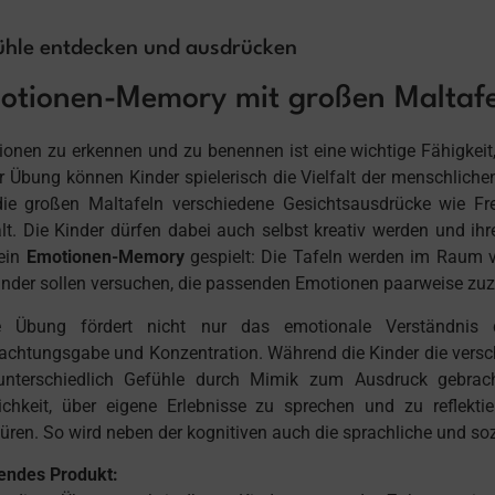
ühle entdecken und ausdrücken
otionen-Memory mit großen Maltaf
onen zu erkennen und zu benennen ist eine wichtige Fähigkeit, d
r Übung können Kinder spielerisch die Vielfalt der menschlic
die großen Maltafeln verschiedene Gesichtsausdrücke wie Fr
t. Die Kinder dürfen dabei auch selbst kreativ werden und ihr
 ein
Emotionen-Memory
gespielt: Die Tafeln werden im Raum ve
inder sollen versuchen, die passenden Emotionen paarweise zu
e Übung fördert nicht nur das emotionale Verständnis 
chtungsgabe und Konzentration. Während die Kinder die verschi
unterschiedlich Gefühle durch Mimik zum Ausdruck gebrac
ichkeit, über eigene Erlebnisse zu sprechen und zu reflekt
üren. So wird neben der kognitiven auch die sprachliche und soz
endes Produkt: