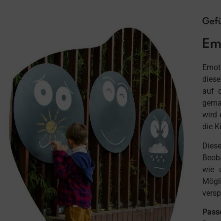
Gef
Em
Emoti
diese
auf 
gemal
wird
die K
Dies
Beoba
wie 
Mögl
versp
Pass