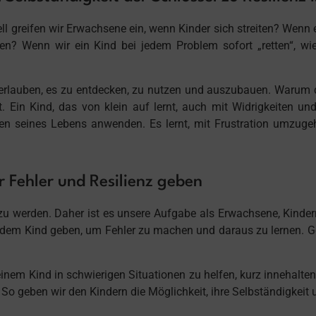
ll greifen wir Erwachsene ein, wenn Kinder sich streiten? Wenn ei
n? Wenn wir ein Kind bei jedem Problem sofort „retten“, wi
r erlauben, es zu entdecken, zu nutzen und auszubauen. Warum 
ft. Ein Kind, das von klein auf lernt, auch mit Widrigkeiten
hen seines Lebens anwenden. Es lernt, mit Frustration umzuge
 Fehler und Resilienz geben
zu werden. Daher ist es unsere Aufgabe als Erwachsene, Kinde
 wir dem Kind geben, um Fehler zu machen und daraus zu lernen. 
einem Kind in schwierigen Situationen zu helfen, kurz innehalte
“? So geben wir den Kindern die Möglichkeit, ihre Selbständigkei