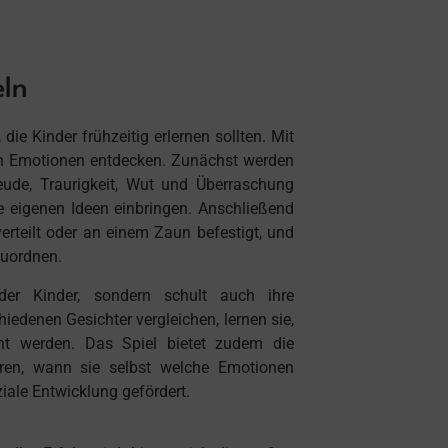
eln
ie Kinder frühzeitig erlernen sollten. Mit
hen Emotionen entdecken. Zunächst werden
eude, Traurigkeit, Wut und Überraschung
e eigenen Ideen einbringen. Anschließend
rteilt oder an einem Zaun befestigt, und
zuordnen.
der Kinder, sondern schult auch ihre
edenen Gesichter vergleichen, lernen sie,
ht werden. Das Spiel bietet zudem die
ieren, wann sie selbst welche Emotionen
iale Entwicklung gefördert.